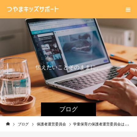
伝
え
た
い
こ
と
そ
の
ま
ま
に
。
ブログ
ブログ
保護者運営委員会
学童保育の保護者運営委員会は５月にすることは・・・？夏休みに向けて考える。