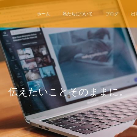
ホーム
私たちについて
ブログ
出
伝
え
た
い
こ
と
そ
の
ま
ま
に
。