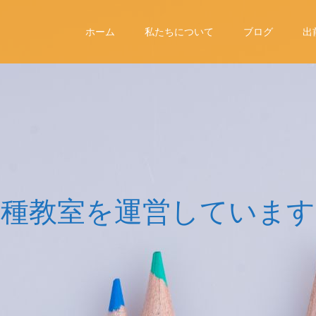
ホーム
私たちについて
ブログ
出
教
室
を
運
営
し
て
い
ま
す
。
指