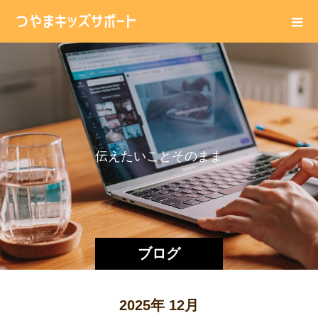
伝
え
た
い
こ
と
そ
の
ま
ま
に
。
ブログ
2025年 12月