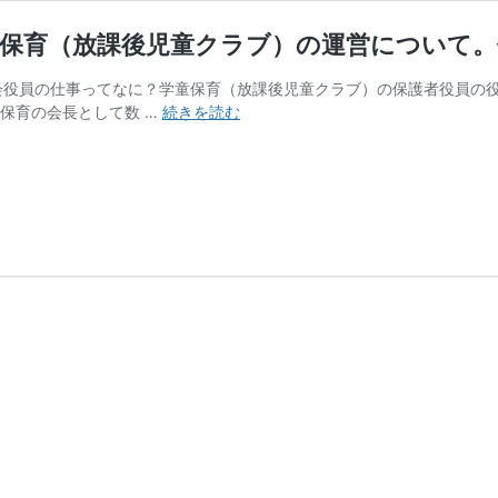
童保育（放課後児童クラブ）の運営について。
保護者会役員の仕事ってなに？学童保育（放課後児童クラブ）の保護者役員
保
保育の会長として数 …
続きを読む
護
者
運
営
委
員
会
と
は・・・
小
学
校
の
学
童
保