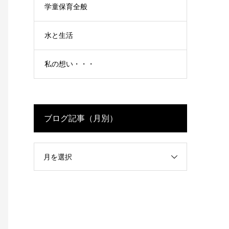
学童保育全般
水と生活
私の想い・・・
ブログ記事（月別）
月を選択