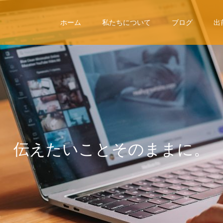
ホーム
私たちについて
ブログ
出
伝
え
た
い
こ
と
そ
の
ま
ま
に
。