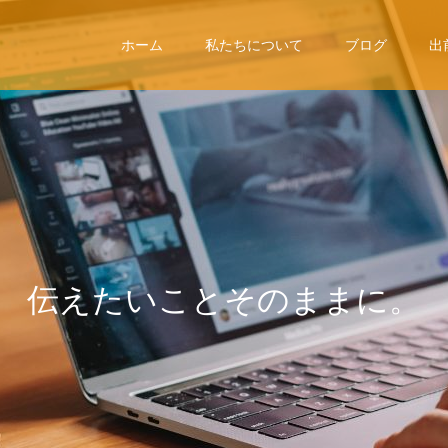
ホーム
私たちについて
ブログ
出
伝
え
た
い
こ
と
そ
の
ま
ま
に
。