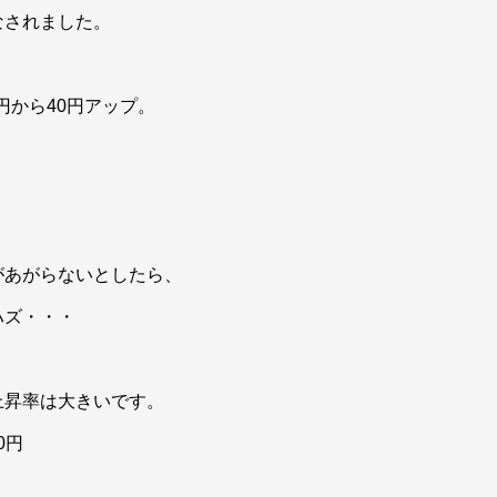
なされました。
円から40円アップ。
。
があがらないとしたら、
ハズ・・・
上昇率は大きいです。
0円