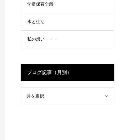
学童保育全般
水と生活
私の想い・・・
ブログ記事（月別）
月を選択