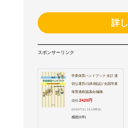
詳
スポンサーリンク
学童保育ハンドブック 全訂 適
切な運営の[本/雑誌] / 全国学童
保育連絡協議会/編集
2420円
価格:
(2024/7/11 14:13時点)
感想(0件)