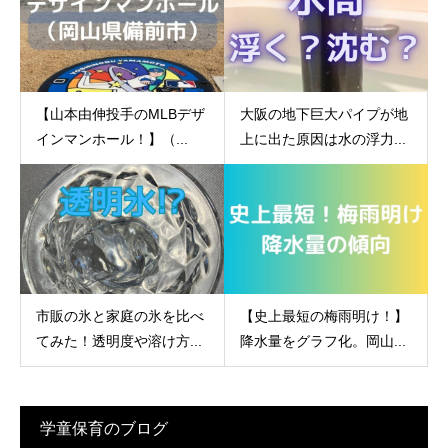
【山本由伸投手のMLBデザ
大阪の地下巨大パイプが地
インマンホール！】（...
上に出た原因は水の浮力...
市販の氷と家庭の氷を比べ
【史上最短の梅雨明け！】
てみた！透明度や溶け方...
降水量をグラフ化。岡山...
学童保育のブログ