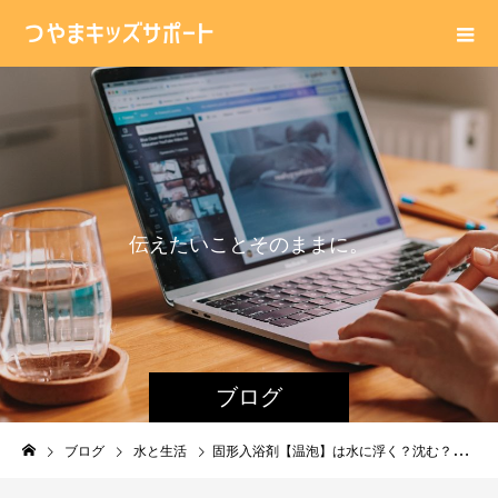
伝
え
た
い
こ
と
そ
の
ま
ま
に
。
ブログ
ブログ
水と生活
固形入浴剤【温泡】は水に浮く？沈む？空気がカギになる実験