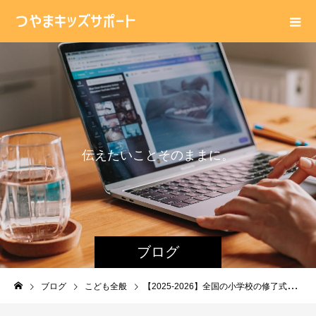
伝
え
た
い
こ
と
そ
の
ま
ま
に
。
ブログ
ブログ
こども全般
【2025-2026】全国の小学校の修了式・始業式・春休みの日程ついて