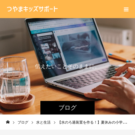
伝
え
た
い
こ
と
そ
の
ま
ま
に
。
ブログ
ブログ
水と生活
【水のろ過装置を作る！】夏休みの小学生の工作や自由研究などにも。水の大切さを考える。