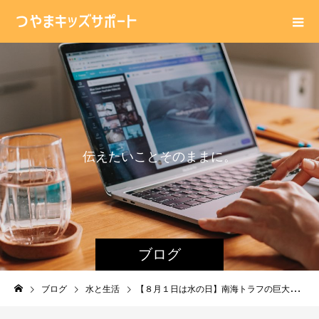
伝
え
た
い
こ
と
そ
の
ま
ま
に
。
ブログ
ブログ
水と生活
【８月１日は水の日】南海トラフの巨大地震も想定。水の備蓄は1人1日3Ｌの３日分。