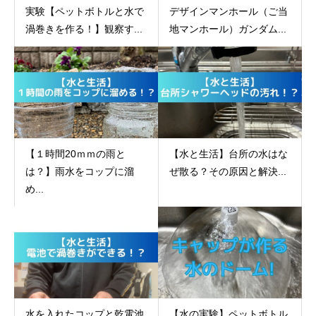
実験【ペットボトルと水で
デザインマンホール（ご当
渦巻きを作る！】観察す...
地マンホール）ガンダム...
【１時間20ｍｍの雨と
【水と生活】台所の水はな
は？】雨水をコップに溜
ぜ散る？その原因と解決...
め...
水を入れたコップと乾電池
【水の実験】ペットボトル