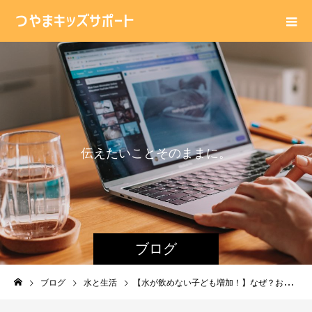
伝
え
た
い
こ
と
そ
の
ま
ま
に
。
ブログ
ブログ
水と生活
【水が飲めない子ども増加！】なぜ？おいしい水の要件として水道水も水温が大事。