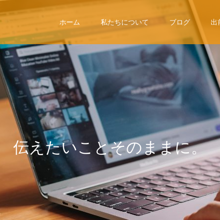
ホーム
私たちについて
ブログ
出
伝
え
た
い
こ
と
そ
の
ま
ま
に
。