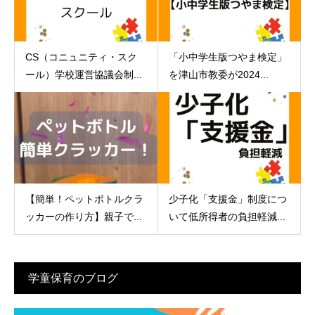
CS（コニュニティ・スク
「小中学生版つやま検定」
ール）学校運営協議会制...
を津山市教委が2024...
【簡単！ペットボトルクラ
少子化「支援金」制度につ
ッカーの作り方】親子で...
いて低所得者の負担軽減...
学童保育のブログ