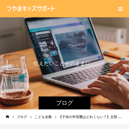
伝
え
た
い
こ
と
そ
の
ま
ま
に
。
ブログ
ブログ
こども全般
【子供の学習費はどれくらい？】文部科学省の調査結果より考察。小学校・中学校は公立と私立の差が顕著。