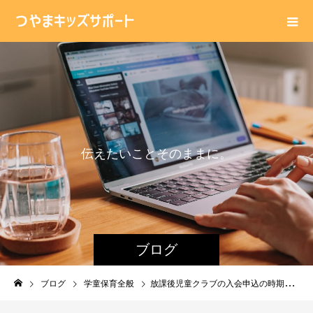
伝
え
た
い
こ
と
そ
の
ま
ま
に
。
ブログ
ブログ
学童保育全般
放課後児童クラブの入会申込の時期はいつ？来年度から小学生の保護者向け。全国的に１１月からが多い！