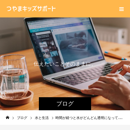
伝
え
た
い
こ
と
そ
の
ま
ま
に
。
ブログ
ブログ
水と生活
時間が経つと水がどんどん透明になってくる・・・ペットボトルの中身はなんだろう？