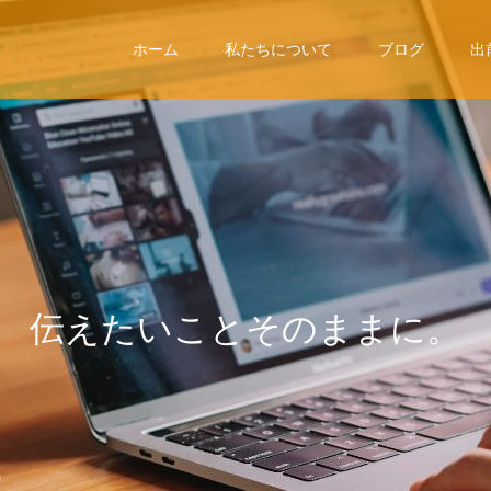
ホーム
私たちについて
ブログ
出
伝
え
た
い
こ
と
そ
の
ま
ま
に
。