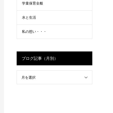
学童保育全般
水と生活
私の想い・・・
ブログ記事（月別）
月を選択