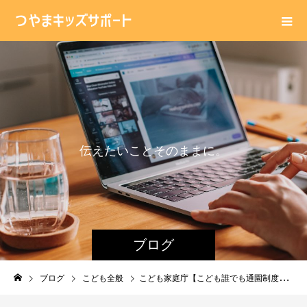
伝
え
た
い
こ
と
そ
の
ま
ま
に
。
ブログ
ブログ
こども全般
こども家庭庁【こども誰でも通園制度】創設について考える・・・