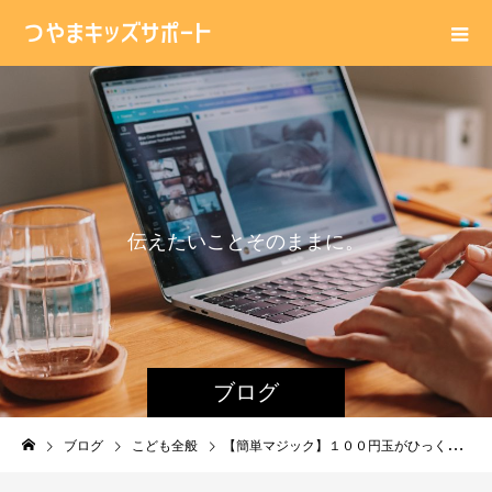
伝
え
た
い
こ
と
そ
の
ま
ま
に
。
ブログ
ブログ
こども全般
【簡単マジック】１００円玉がひっくり返らない！？一瞬のワザ！子どもでも出来る手品。種明かしもあり。