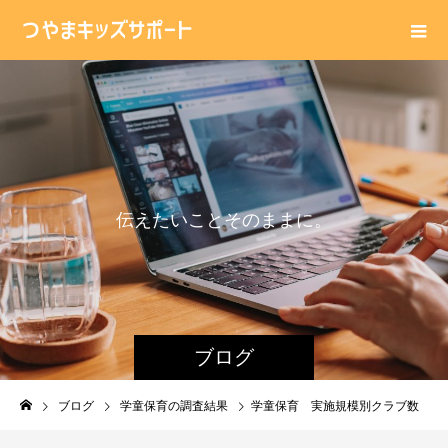
伝
え
た
い
こ
と
そ
の
ま
ま
に
。
ブログ
ブログ
学童保育の調査結果
学童保育 実施規模別クラブ数