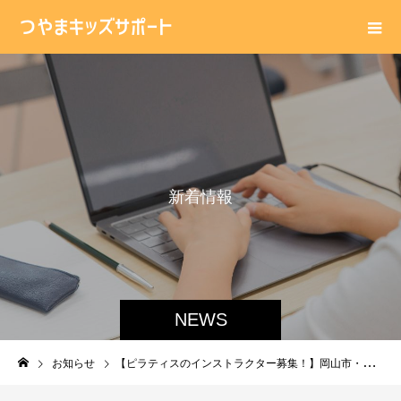
新
着
情
報
NEWS
お知らせ
【ピラティスのインストラクター募集！】岡山市・倉敷市