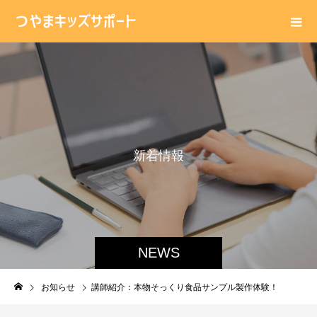
新
着
情
報
NEWS
お知らせ
講師紹介：本物そっくり食品サンプル製作体験！