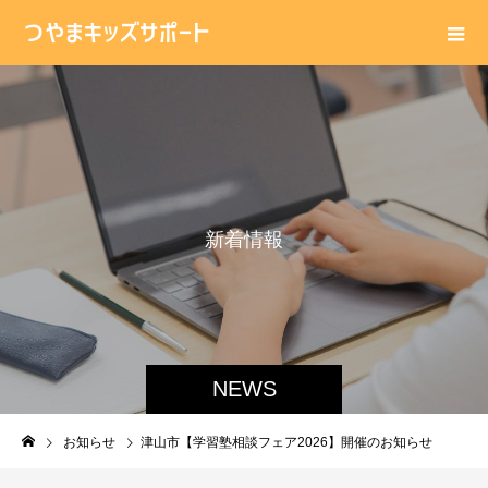
新
着
情
報
NEWS
お知らせ
津山市【学習塾相談フェア2026】開催のお知らせ