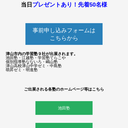
当日
プレゼントあり！先着50名様
事前申し込みフォームは
こちらから
津山市内の学習塾９社が出展されます。
池田塾・江越塾・学習塾てらこや
個別指導塾なないろ・嶋山塾
津山高校津山中学ゼミ・中島塾
萌昇ゼミ・明進塾
ご出展される各塾のホームページ等はこちら
池田塾