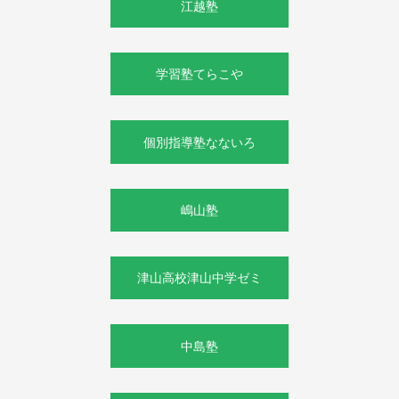
江越塾
学習塾てらこや
個別指導塾なないろ
嶋山塾
津山高校津山中学ゼミ
中島塾