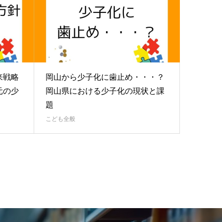
来戦略
岡山から少子化に歯止め・・・？
元の少
岡山県における少子化の現状と課
題
こども全般