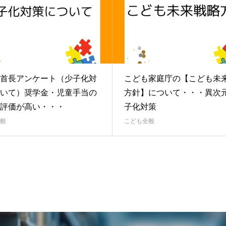
首長アンケート（少子化対
こども家庭庁の【こども未
いて）奨学金・児童手当の
方針】について・・・異次
評価が高い・・・
子化対策
般
こども全般