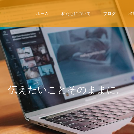
ホーム
私たちについて
ブログ
出
伝
え
た
い
こ
と
そ
の
ま
ま
に
。