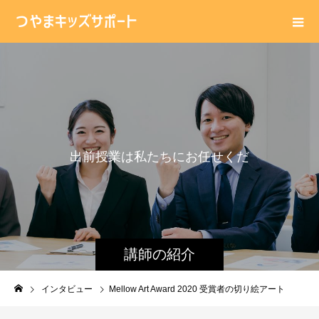
出
前
授
業
は
私
た
ち
に
お
任
せ
く
だ
さ
い
講師の紹介
インタビュー
Mellow Art Award 2020 受賞者の切り絵アート