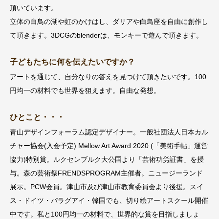
頂いています。
立体の白鳥の湖や虹のかけはし、ダリアや白鳥座を自由に創作し
て頂きます。3DCGのblenderは、モンキーで遊んで頂きます。
子どもたちに何を伝えたいですか？
アートを通じて、自分なりの答えを見つけて頂きたいです。100
円均一の材料でも世界を狙えます。自由な発想。
ひとこと・・・
青山デザインフォーラム認定デザイナー。一般社団法人日本カル
チャー協会(入会予定) Mellow Art Award 2020 (「美術手帖」運営
協力)特別賞。ルクセンブルク大公国より「芸術功労証書」を授
与。森の芸術祭FRENDSPROGRAM主催者。ニュージーランド
展示。PCW会員。津山市及び津山市教育委員会より後援。スイ
ス・ドイツ・パラグアイ・韓国でも、切り絵アートスクール開催
中です。私と100円均一の材料で、世界的な賞を目指しましょ