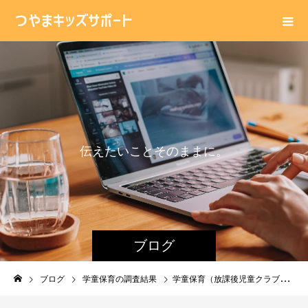
伝
え
た
い
こ
と
そ
の
ま
ま
に
。
ブログ
ブログ
学童保育の調査結果
学童保育（放課後児童クラブ）障害児の受入について。定員なしが多い。